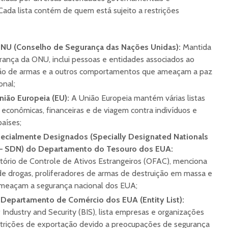
Cada lista contém de quem está sujeito a restrições
ONU (Conselho de Segurança das Nações Unidas):
Mantida
ança da ONU, inclui pessoas e entidades associados ao
ação de armas e a outros comportamentos que ameaçam a paz
onal;
nião Europeia (EU):
A União Europeia mantém várias listas
conômicas, financeiras e de viagem contra indivíduos e
aíses;
pecialmente Designados (Specially Designated Nationals
 – SDN) do Departamento do Tesouro dos EUA:
itório de Controle de Ativos Estrangeiros (OFAC), menciona
s de drogas, proliferadores de armas de destruição em massa e
ameaçam a segurança nacional dos EUA;
 Departamento de Comércio dos EUA (Entity List):
Industry and Security (BIS), lista empresas e organizações
estrições de exportação devido a preocupações de segurança