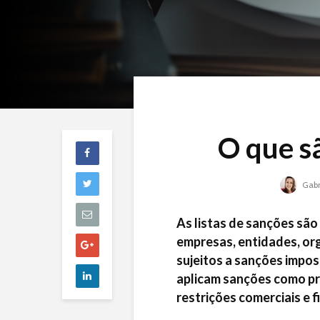
O que s
Gabr
As listas de sanções são 
empresas, entidades, or
sujeitos a sanções impo
aplicam sanções como pr
restrições comerciais e f