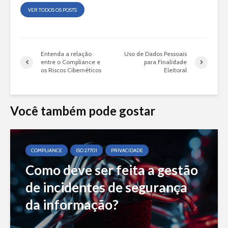
VER TODOS OS POSTS
Entenda a relação
Uso de Dados Pessoais
entre o Compliance e
para Finalidade
os Riscos Cibernéticos
Eleitoral
Você também pode gostar
COMPLIANCE
ISO 27701
PRIVACIDADE
Como deve ser feita a gestão
de incidentes de segurança
da informação?