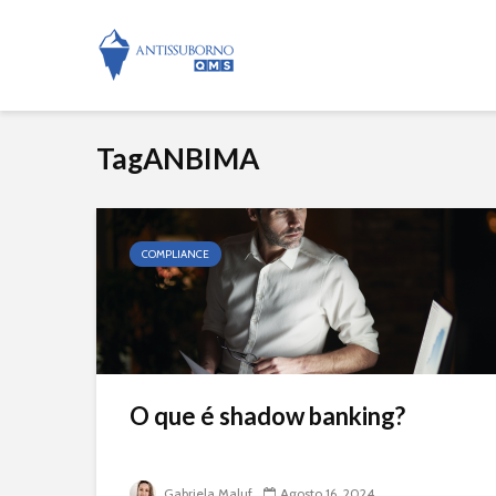
TagANBIMA
COMPLIANCE
O que é shadow banking?
Gabriela Maluf
Agosto 16, 2024