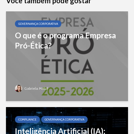
Você também pode gostar
GOVERNANÇA CORPORATIVA
O que é o programa Empresa
Pró-Ética?
Gabriela Maluf
COMPLIANCE
GOVERNANÇA CORPORATIVA
Inteligência Artificial (IA):