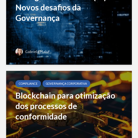
Novos desafios da
Governança
Gabriela Maluf
COMPLIANCE
GOVERNANÇA CORPORATIVA
Blockchain para otimização
dos processos de
conformidade