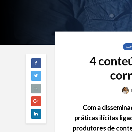
COM
4 conte
cor
N
Com a disseminaç
práticas ilícitas li
produtores de cont