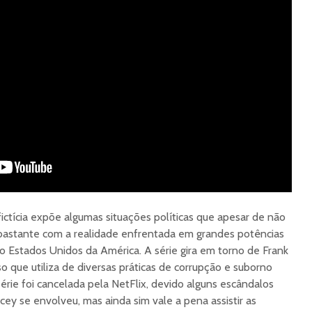
fictícia expõe algumas situações políticas que apesar de não
bastante com a realidade enfrentada em grandes potências
 o Estados Unidos da América. A série gira em torno de Frank
o que utiliza de diversas práticas de corrupção e suborno
érie foi cancelada pela NetFlix, devido alguns escândalos
cey se envolveu, mas ainda sim vale a pena assistir as