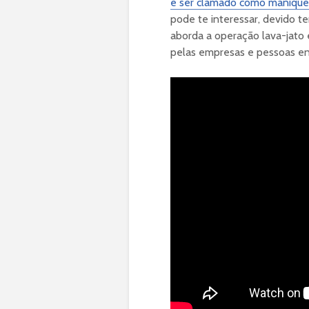
e ser clamado como maniqueí
pode te interessar, devido t
aborda a operação lava-jato 
pelas empresas e pessoas en