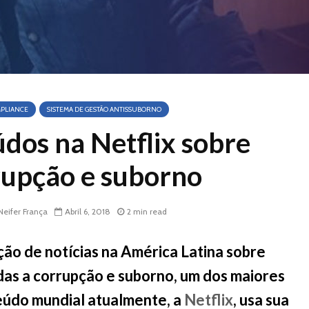
PLIANCE
SISTEMA DE GESTÃO ANTISSUBORNO
údos na Netflix sobre
rupção e suborno
eifer França
Abril 6, 2018
2 min read
ão de notícias na América Latina sobre
gadas a corrupção e suborno, um dos maiores
eúdo mundial atualmente, a
Netflix
, usa sua