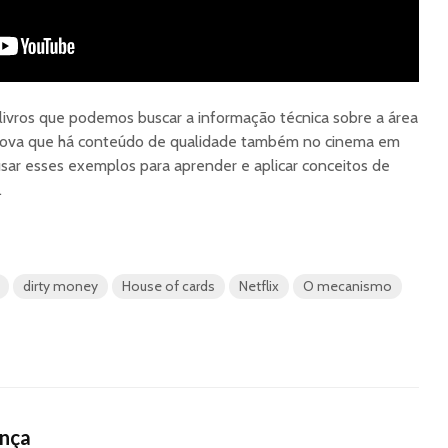
livros que podemos buscar a informação técnica sobre a área
prova que há conteúdo de qualidade também no cinema em
sar esses exemplos para aprender e aplicar conceitos de
.
dirty money
House of cards
Netflix
O mecanismo
ança