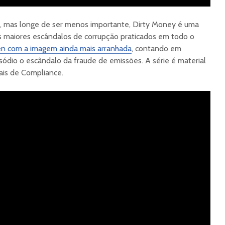
o, mas longe de ser menos importante, Dirty Money é uma
s maiores escândalos de corrupção praticados em todo o
en com a imagem ainda mais arranhada
, contando em
sódio o escândalo da fraude de emissões. A série é material
nais de Compliance.