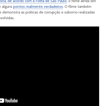
sta, de acordo com a Folha de São Paulo
, o filme ainda sim
er alguns
pontos realmente verdadeiros
. O filme também
e demonstra as práticas de corrupção e suborno realizadas
volvidas.